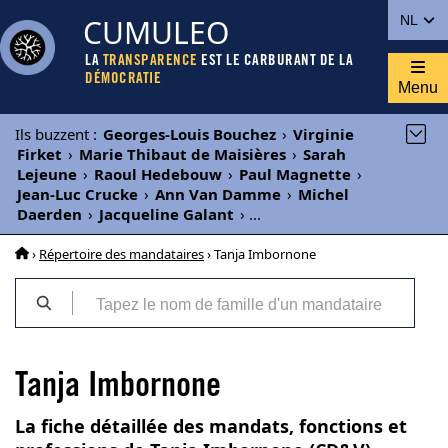
CUMULEO
NL
LA
TRANSPARENCE
EST LE CARBURANT DE LA
DÉMOCRATIE
Menu
Ils buzzent
:
Georges-Louis Bouchez
›
Virginie
Firket
›
Marie Thibaut de Maisières
›
Sarah
Lejeune
›
Raoul Hedebouw
›
Paul Magnette
›
Jean-Luc Crucke
›
Ann Van Damme
›
Michel
Daerden
›
Jacqueline Galant
›
...
›
Répertoire des mandataires
› Tanja Imbornone
Tanja Imbornone
La fiche détaillée des mandats, fonctions et