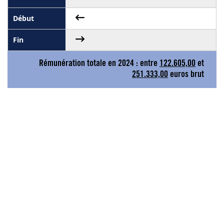
Rémunération totale en 2024 : entre
122.605,00
et
251.333,00
euros brut