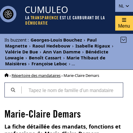
CUMULEO
NL
LA
TRANSPARENCE
EST LE CARBURANT DE LA
DÉMOCRATIE
Menu
Ils buzzent
:
Georges-Louis Bouchez
›
Paul
Magnette
›
Raoul Hedebouw
›
Isabelle Rigaux
›
Valérie De Bue
›
Ann Van Damme
›
Bénédicte
Lowagie
›
Benoît Cassart
›
Marie Thibaut de
Maisières
›
Françoise Leboc
›
...
›
Répertoire des mandataires
› Marie-Claire Demars
Marie-Claire Demars
La fiche détaillée des mandats, fonctions et