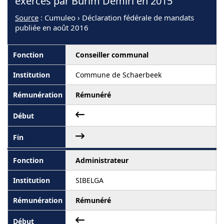
exercés par Burim Demiri en 2015
Source
: Cumuleo › Déclaration fédérale de mandats
publiée en août 2016
Conseiller communal
Commune de Schaerbeek
Rémunéré
Administrateur
SIBELGA
Rémunéré