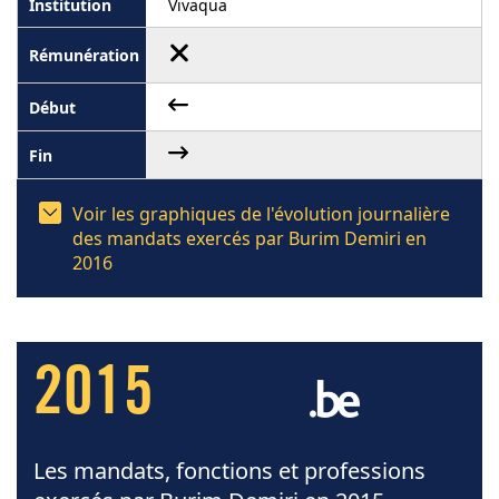
Vivaqua
Voir les graphiques de l'évolution journalière
des mandats exercés par Burim Demiri en
2016
2015
Les mandats, fonctions et professions