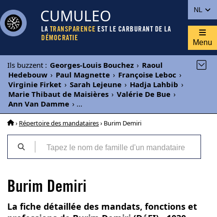
CUMULEO
NL
LA
TRANSPARENCE
EST LE CARBURANT DE LA
DÉMOCRATIE
Menu
Ils buzzent
:
Georges-Louis Bouchez
›
Raoul
Hedebouw
›
Paul Magnette
›
Françoise Leboc
›
Virginie Firket
›
Sarah Lejeune
›
Hadja Lahbib
›
Marie Thibaut de Maisières
›
Valérie De Bue
›
Ann Van Damme
›
...
›
Répertoire des mandataires
› Burim Demiri
Burim Demiri
La fiche détaillée des mandats, fonctions et