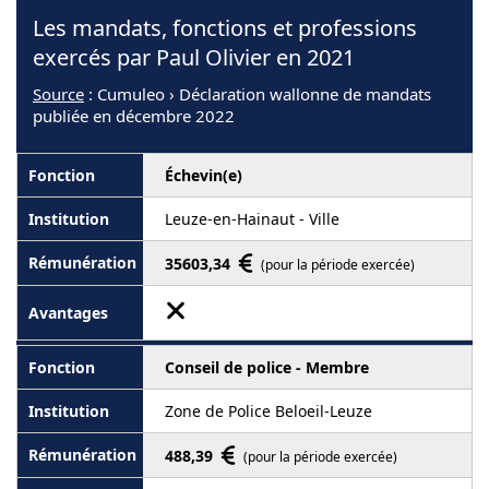
Les mandats, fonctions et professions
exercés par Paul Olivier en 2021
Source
: Cumuleo › Déclaration wallonne de mandats
publiée en décembre 2022
Échevin(e)
Leuze-en-Hainaut - Ville
35603,34
(pour la période exercée)
Conseil de police - Membre
Zone de Police Beloeil-Leuze
488,39
(pour la période exercée)