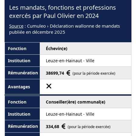
Les mandats, fonctions et professions
exercés par Paul Olivier en 2024
Source
: Cumuleo › Déclaration wallonne de mandats
publiée en décembre 2025
Échevin(e)
Leuze-en-Hainaut - Ville
38699,74
(pour la période exercée)
Conseiller(ère) communal(e)
Leuze-en-Hainaut - Ville
334,68
(pour la période exercée)