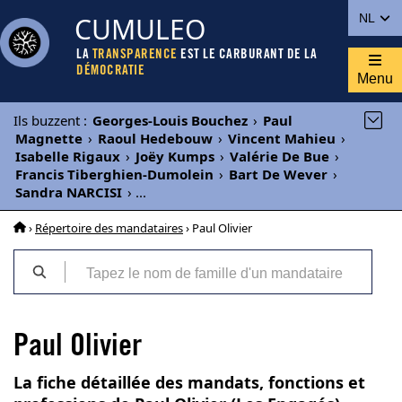
CUMULEO
NL
LA
TRANSPARENCE
EST LE CARBURANT DE LA
DÉMOCRATIE
Menu
Ils buzzent
:
Georges-Louis Bouchez
›
Paul
Magnette
›
Raoul Hedebouw
›
Vincent Mahieu
›
Isabelle Rigaux
›
Joëy Kumps
›
Valérie De Bue
›
Francis Tiberghien-Dumolein
›
Bart De Wever
›
Sandra NARCISI
›
...
›
Répertoire des mandataires
› Paul Olivier
Paul Olivier
La fiche détaillée des mandats, fonctions et