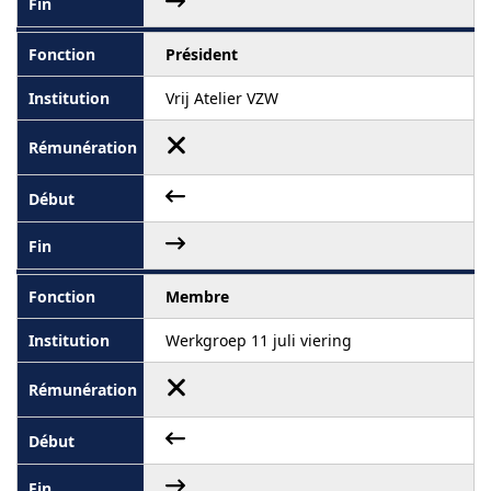
Président
Vrij Atelier VZW
Membre
Werkgroep 11 juli viering