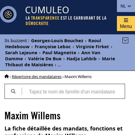
CUMULEO
NL
LA
TRANSPARENCE
EST LE CARBURANT DE LA
DÉMOCRATIE
Menu
Ils buzzent
:
Georges-Louis Bouchez
›
Raoul
Hedebouw
›
Françoise Leboc
›
Virginie Firket
›
Sarah Lejeune
›
Paul Magnette
›
Ann Van
Damme
›
Valérie De Bue
›
Hadja Lahbib
›
Marie
Thibaut de Maisières
›
...
›
Répertoire des mandataires
› Maxim Willems
Maxim Willems
La fiche détaillée des mandats, fonctions et