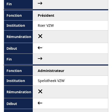
Président
Roer VZW
Administrateur
Spelotheek VZW