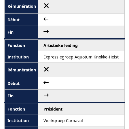
Artistieke leiding
Expressiegroep Aquotum Knokke-Heist
Président
Werkgroep Carnaval