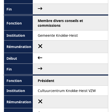
Membre divers conseils et
commissions
Gemeente Knokke-Heist
Président
Cultuurcentrum Knokke-Heist VZW