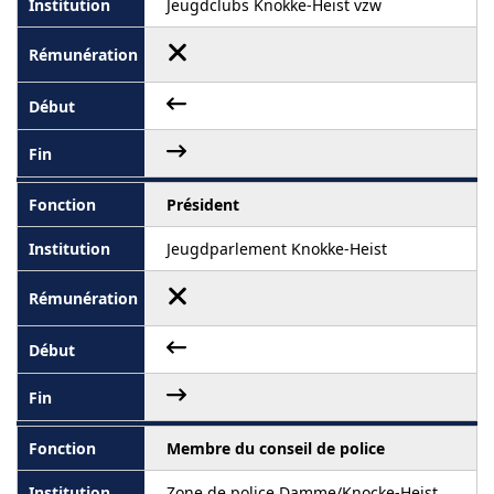
Jeugdclubs Knokke-Heist vzw
Président
Jeugdparlement Knokke-Heist
Membre du conseil de police
Zone de police Damme/Knocke-Heist