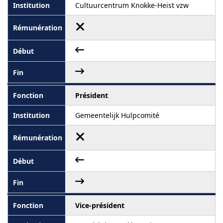
Cultuurcentrum Knokke-Heist vzw
Président
Gemeentelijk Hulpcomité
Vice-président