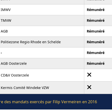
IMWV
Rémunéré
TMVW
Rémunéré
AGB
Rémunéré
Politiezone Regio Rhode en Schelde
Rémunéré
-
Rémunéré
AGB Oosterzele
Rémunéré
CD&V Oosterzele
Kermis Comité Windeke VZW
ière des mandats exercés par Filip Vermeiren en 2016