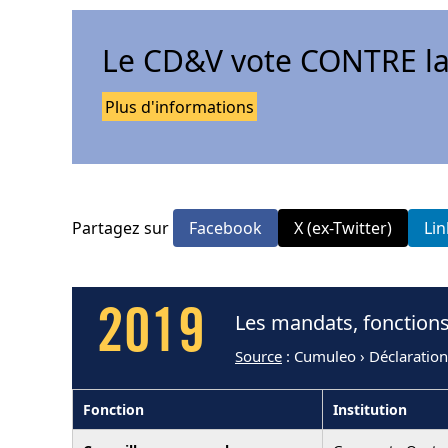
Le CD&V vote CONTRE la
Plus d'informations
Partagez sur
Facebook
X (ex-Twitter)
Li
2019
Les mandats, fonctions
Source
: Cumuleo › Déclaration
Fonction
Institution