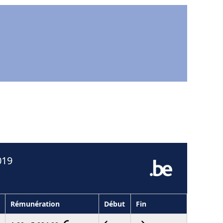
019
Rémunération
Début
Fin