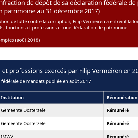
infraction de dépôt de sa déclaration fédérale de
son patrimoine au 31 décembre 2017)
tion de lutte contre la corruption, Filip Vermeiren a enfreint la lo
s, fonctions et professions et une déclaration de patrimoine.
omptes (août 2018)
 et professions exercés par Filip Vermeiren en 2
n fédérale de mandats publiée en août 2017
Institution
Rémunération
Gemeente Oosterzele
Rémunéré
Gemeente Oosterzele
Rémunéré
IMWV
Rémunéré