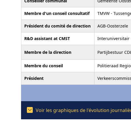
Conseiller communal
Gemeente Ooster
Membre d'un conseil consultatif
TMVW - Tussenge
Président du comité de direction
AGB-Oosterzele
R&D assistant at CMST
Interuniversitai
Membre de la direction
Partijbestuur CD
Membre du conseil
Politieraad Regi
Président
Verkeerscommiss
Voir les graphiques de l'évolution journal