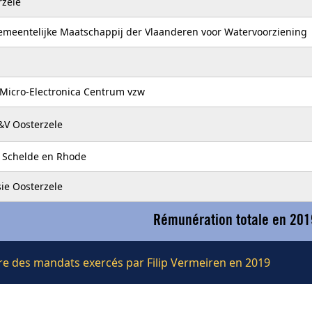
zele
meentelijke Maatschappij der Vlaanderen voor Watervoorziening
r Micro-Electronica Centrum vzw
&V Oosterzele
o Schelde en Rhode
ie Oosterzele
Rémunération totale en 201
ière des mandats exercés par Filip Vermeiren en 2019