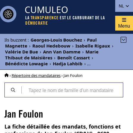
CUMULEO
NL
LA
TRANSPARENCE
EST LE CARBURANT DE LA
DÉMOCRATIE
Menu
Ils buzzent
:
Georges-Louis Bouchez
›
Paul
Magnette
›
Raoul Hedebouw
›
Isabelle Rigaux
›
Valérie De Bue
›
Ann Van Damme
›
Marie
Thibaut de Maisières
›
Benoît Cassart
›
Bénédicte Lowagie
›
Hadja Lahbib
›
...
›
Répertoire des mandataires
› Jan Foulon
Jan Foulon
La fiche détaillée des mandats, fonctions et