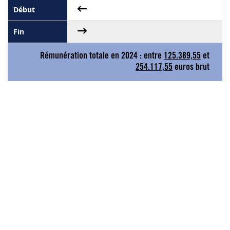
Rémunération totale en 2024 : entre
125.389,55
et
254.117,55
euros brut