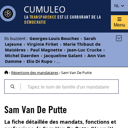
CUMULEO
NL
LA
TRANSPARENCE
EST LE CARBURANT DE LA
DÉMOCRATIE
Menu
Ils buzzent
:
Georges-Louis Bouchez
›
Sarah
Lejeune
›
Virginie Firket
›
Marie Thibaut de
Maisières
›
Paul Magnette
›
Jean-Luc Crucke
›
Michel Daerden
›
Jacqueline Galant
›
Ann Van
Damme
›
Elio Di Rupo
›
...
›
Répertoire des mandataires
› Sam Van De Putte
Sam Van De Putte
La fiche détaillée des mandats, fonctions et