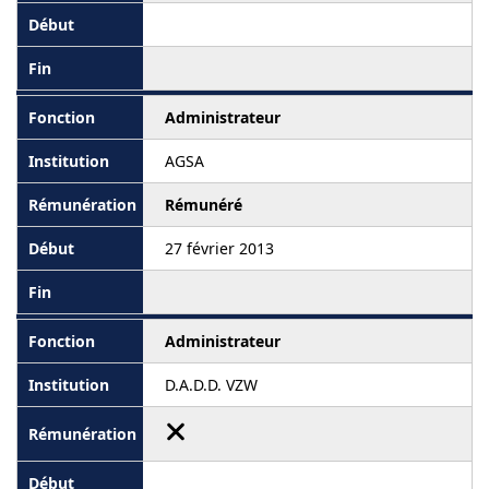
Administrateur
AGSA
Rémunéré
27 février 2013
Administrateur
D.A.D.D. VZW