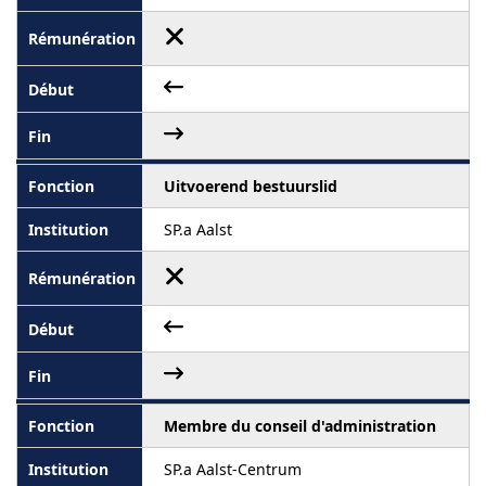
Uitvoerend bestuurslid
SP.a Aalst
Membre du conseil d'administration
SP.a Aalst-Centrum