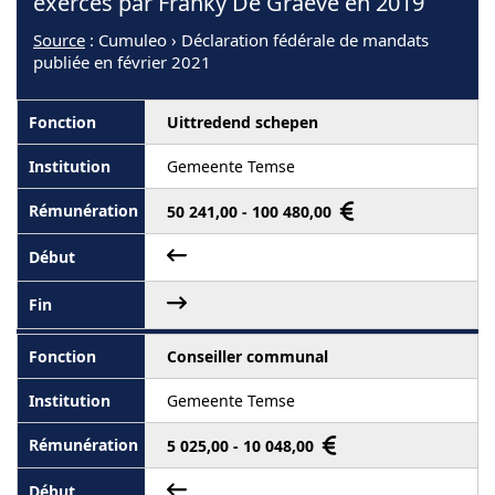
exercés par Franky De Graeve en 2019
Source
: Cumuleo › Déclaration fédérale de mandats
publiée en février 2021
Uittredend schepen
Gemeente Temse
50 241,00 - 100 480,00
Conseiller communal
Gemeente Temse
5 025,00 - 10 048,00