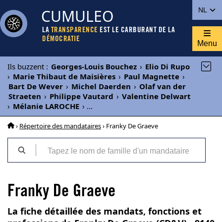
CUMULEO
NL
LA
TRANSPARENCE
EST LE CARBURANT DE LA
DÉMOCRATIE
Menu
Ils buzzent
:
Georges-Louis Bouchez
›
Elio Di Rupo
›
Marie Thibaut de Maisières
›
Paul Magnette
›
Bart De Wever
›
Michel Daerden
›
Olaf van der
Straeten
›
Philippe Vautard
›
Valentine Delwart
›
Mélanie LAROCHE
›
...
›
Répertoire des mandataires
› Franky De Graeve
Franky De Graeve
La fiche détaillée des mandats, fonctions et