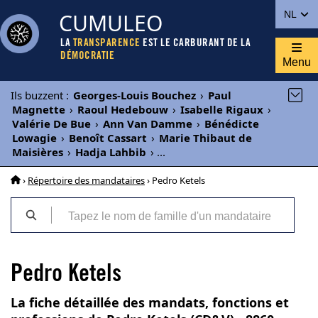
CUMULEO
NL
LA
TRANSPARENCE
EST LE CARBURANT DE LA
DÉMOCRATIE
Menu
Ils buzzent
:
Georges-Louis Bouchez
›
Paul
Magnette
›
Raoul Hedebouw
›
Isabelle Rigaux
›
Valérie De Bue
›
Ann Van Damme
›
Bénédicte
Lowagie
›
Benoît Cassart
›
Marie Thibaut de
Maisières
›
Hadja Lahbib
›
...
›
Répertoire des mandataires
› Pedro Ketels
Pedro Ketels
La fiche détaillée des mandats, fonctions et