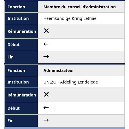
Membre du conseil d'administration
Heemkundige Kring Lethae
Administrateur
UNIZO - Afdeling Lendelede