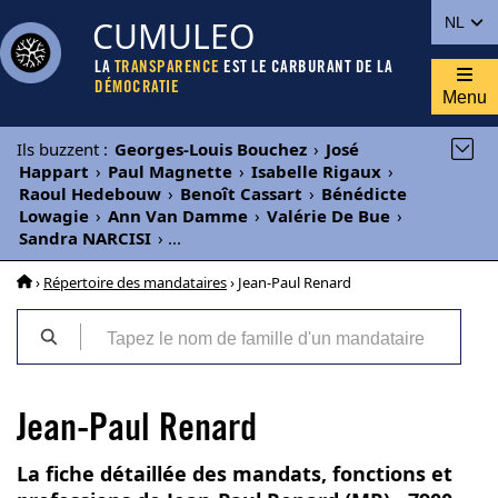
CUMULEO
NL
LA
TRANSPARENCE
EST LE CARBURANT DE LA
DÉMOCRATIE
Menu
Ils buzzent
:
Georges-Louis Bouchez
›
José
Happart
›
Paul Magnette
›
Isabelle Rigaux
›
Raoul Hedebouw
›
Benoît Cassart
›
Bénédicte
Lowagie
›
Ann Van Damme
›
Valérie De Bue
›
Sandra NARCISI
›
...
›
Répertoire des mandataires
› Jean-Paul Renard
Jean-Paul Renard
La fiche détaillée des mandats, fonctions et