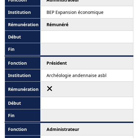
BEP Expansion économique
Rémunéré
Président
Archéologie andennaise asbl
Administrateur