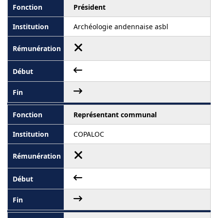
Président
Archéologie andennaise asbl
Représentant communal
COPALOC