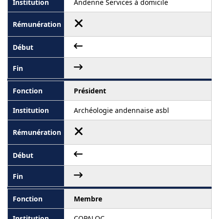
Andenne Services à domicile
Président
Archéologie andennaise asbl
Membre
COPALOC