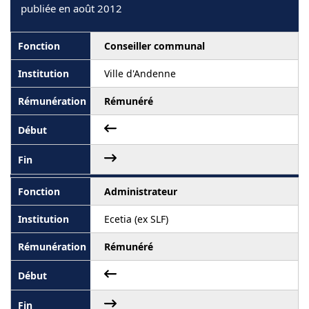
publiée en août 2012
Conseiller communal
Ville d'Andenne
Rémunéré
Administrateur
Ecetia (ex SLF)
Rémunéré