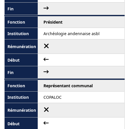
Président
Archéologie andennaise asbl
Représentant communal
COPALOC