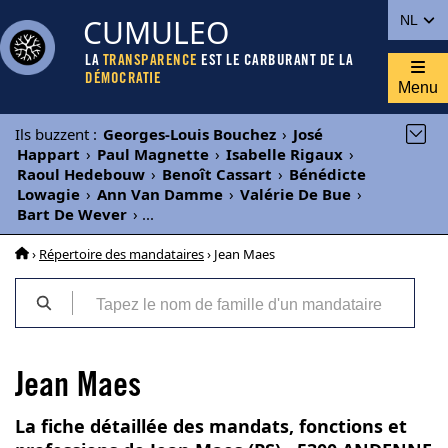
CUMULEO
NL
LA
TRANSPARENCE
EST LE CARBURANT DE LA
DÉMOCRATIE
Menu
Ils buzzent
:
Georges-Louis Bouchez
›
José
Happart
›
Paul Magnette
›
Isabelle Rigaux
›
Raoul Hedebouw
›
Benoît Cassart
›
Bénédicte
Lowagie
›
Ann Van Damme
›
Valérie De Bue
›
Bart De Wever
›
...
›
Répertoire des mandataires
› Jean Maes
Jean Maes
La fiche détaillée des mandats, fonctions et