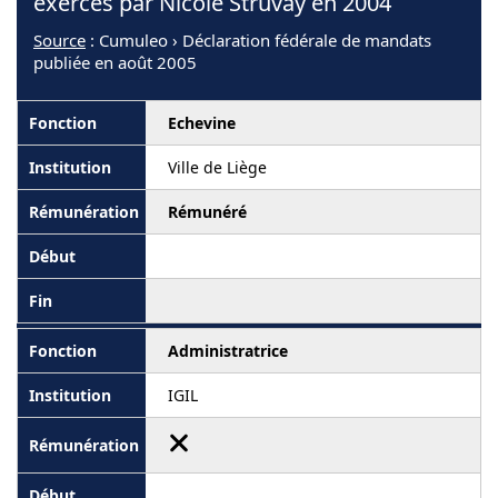
exercés par Nicole Struvay en 2004
Source
: Cumuleo › Déclaration fédérale de mandats
publiée en août 2005
Echevine
Ville de Liège
Rémunéré
Administratrice
IGIL