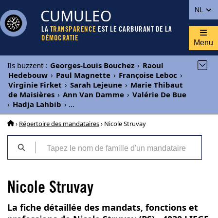
CUMULEO
NL
LA
TRANSPARENCE
EST LE CARBURANT DE LA
DÉMOCRATIE
Menu
Ils buzzent
:
Georges-Louis Bouchez
›
Raoul
Hedebouw
›
Paul Magnette
›
Françoise Leboc
›
Virginie Firket
›
Sarah Lejeune
›
Marie Thibaut
de Maisières
›
Ann Van Damme
›
Valérie De Bue
›
Hadja Lahbib
›
...
›
Répertoire des mandataires
› Nicole Struvay
Nicole Struvay
La fiche détaillée des mandats, fonctions et