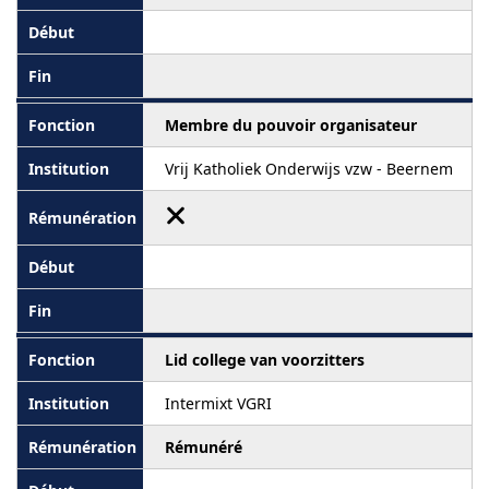
Membre du pouvoir organisateur
Vrij Katholiek Onderwijs vzw - Beernem
Lid college van voorzitters
Intermixt VGRI
Rémunéré