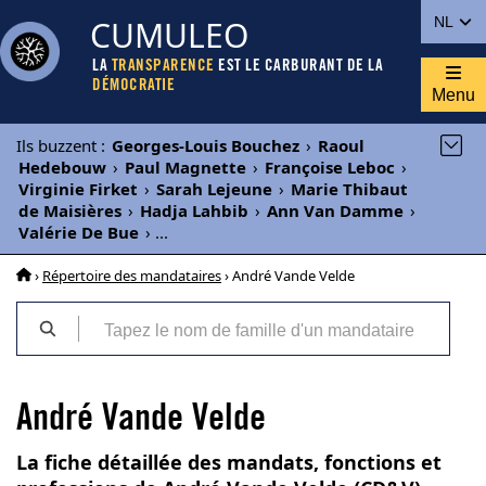
CUMULEO
NL
LA
TRANSPARENCE
EST LE CARBURANT DE LA
DÉMOCRATIE
Menu
Ils buzzent
:
Georges-Louis Bouchez
›
Raoul
Hedebouw
›
Paul Magnette
›
Françoise Leboc
›
Virginie Firket
›
Sarah Lejeune
›
Marie Thibaut
de Maisières
›
Hadja Lahbib
›
Ann Van Damme
›
Valérie De Bue
›
...
›
Répertoire des mandataires
› André Vande Velde
André Vande Velde
La fiche détaillée des mandats, fonctions et