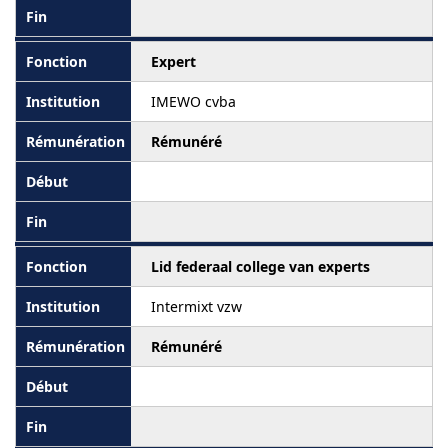
Expert
IMEWO cvba
Rémunéré
Lid federaal college van experts
Intermixt vzw
Rémunéré