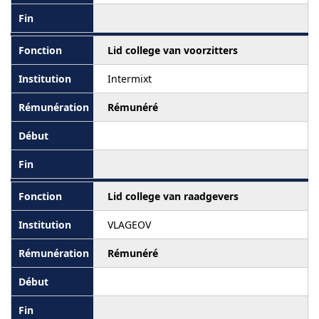
Lid college van voorzitters
Intermixt
Rémunéré
Lid college van raadgevers
VLAGEOV
Rémunéré