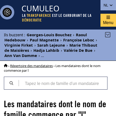
CUMULEO
NL
LA
TRANSPARENCE
EST LE CARBURANT DE LA
DÉMOCRATIE
Menu
Ils buzzent
:
Georges-Louis Bouchez
›
Raoul
Hedebouw
›
Paul Magnette
›
Françoise Leboc
›
Virginie Firket
›
Sarah Lejeune
›
Marie Thibaut
de Maisières
›
Hadja Lahbib
›
Valérie De Bue
›
Ann Van Damme
›
...
›
Répertoire des mandataires
› Les mandataires dont le nom
commence par l
Les mandataires dont le nom de
famille commence par "l"