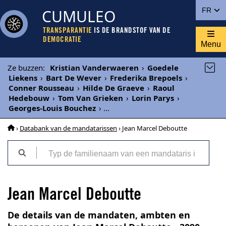
CUMULEO
FR
TRANSPARANTIE
IS DE BRANDSTOF VAN DE
DEMOCRATIE
Menu
Ze buzzen
:
Kristian Vanderwaeren
›
Goedele
Liekens
›
Bart De Wever
›
Frederika Brepoels
›
Conner Rousseau
›
Hilde De Graeve
›
Raoul
Hedebouw
›
Tom Van Grieken
›
Lorin Parys
›
Georges-Louis Bouchez
›
...
›
Databank van de mandatarissen
› Jean Marcel Deboutte
Jean Marcel Deboutte
De details van de mandaten, ambten en