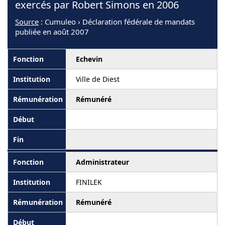
exercés par Robert Simons en 2006
Source
: Cumuleo › Déclaration fédérale de mandats
publiée en août 2007
Echevin
Ville de Diest
Rémunéré
Administrateur
FINILEK
Rémunéré