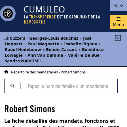
CUMULEO
NL
LA
TRANSPARENCE
EST LE CARBURANT DE LA
DÉMOCRATIE
Menu
Ils buzzent
:
Georges-Louis Bouchez
›
José
Happart
›
Paul Magnette
›
Isabelle Rigaux
›
Raoul Hedebouw
›
Benoît Cassart
›
Bénédicte
Lowagie
›
Ann Van Damme
›
Valérie De Bue
›
Sandra NARCISI
›
...
›
Répertoire des mandataires
› Robert Simons
Robert Simons
La fiche détaillée des mandats, fonctions et