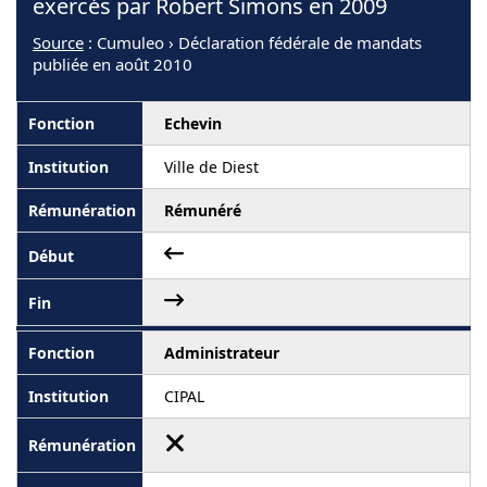
exercés par Robert Simons en 2009
Source
: Cumuleo › Déclaration fédérale de mandats
publiée en août 2010
Echevin
Ville de Diest
Rémunéré
Administrateur
CIPAL