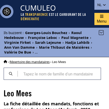
CUMULEO
NL
LA
TRANSPARENCE
EST LE CARBURANT DE LA
DÉMOCRATIE
Menu
Ils buzzent
:
Georges-Louis Bouchez
›
Raoul
Hedebouw
›
Françoise Leboc
›
Paul Magnette
›
Virginie Firket
›
Sarah Lejeune
›
Hadja Lahbib
›
Ann Van Damme
›
Marie Thibaut de Maisières
›
Valérie De Bue
›
...
›
Répertoire des mandataires
› Leo Mees
Leo Mees
La fiche détaillée des mandats, fonctions et