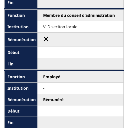
Membre du conseil d'administration
VLD section locale
Employé
-
Rémunéré