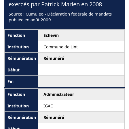
exercés par Patrick Marien en 2008
Source
: Cumuleo › Déclaration fédérale de mandats
publiée en août 2009
Echevin
Commune de Lint
Rémunéré
Administrateur
IGAO
Rémunéré