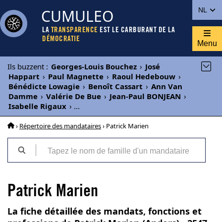
CUMULEO
NL
LA
TRANSPARENCE
EST LE CARBURANT DE LA
DÉMOCRATIE
Menu
Ils buzzent
:
Georges-Louis Bouchez
›
José
Happart
›
Paul Magnette
›
Raoul Hedebouw
›
Bénédicte Lowagie
›
Benoît Cassart
›
Ann Van
Damme
›
Valérie De Bue
›
Jean-Paul BONJEAN
›
Isabelle Rigaux
›
...
›
Répertoire des mandataires
› Patrick Marien
Patrick Marien
La fiche détaillée des mandats, fonctions et