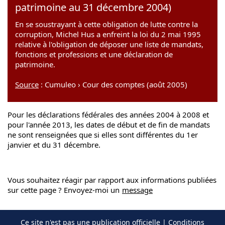
patrimoine au 31 décembre 2004)
En se soustrayant à cette obligation de lutte contre la
corruption, Michel Hus a enfreint la loi du 2 mai 1995
relative à l'obligation de déposer une liste de mandats,
fonctions et professions et une déclaration de
patrimoine.
Source
: Cumuleo › Cour des comptes (août 2005)
Pour les déclarations fédérales des années 2004 à 2008 et
pour l'année 2013, les dates de début et de fin de mandats
ne sont renseignées que si elles sont différentes du 1er
janvier et du 31 décembre.
Vous souhaitez réagir par rapport aux informations publiées
sur cette page ? Envoyez-moi un
message
Ce site n'est pas une publication officielle |
Conditions