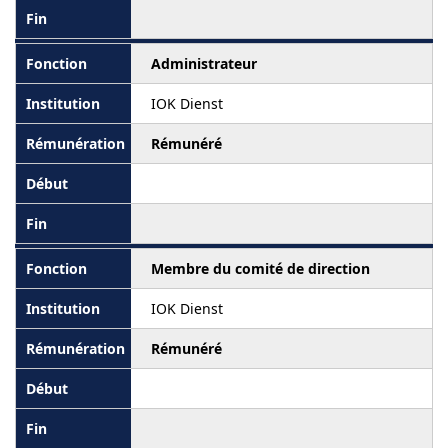
Administrateur
IOK Dienst
Rémunéré
Membre du comité de direction
IOK Dienst
Rémunéré