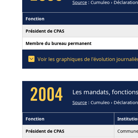
Source
: Cumuleo › Déclaratio
Fonction
Président de CPAS
Membre du bureau permanent
Voir les graphiques de l'évolution journa
2004
Les mandats, fonction
Source
: Cumuleo › Déclaratio
Fonction
Instituti
Président de CPAS
Commune 