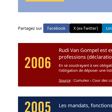
Partagez sur
Facebook
X (ex-Twitter)
Li
Rudi Van Gompel est en
professions (déclarati
2006
En se soustrayant à ses obligat
l'obligation de déposer une lis
Source
: Cumuleo › Cour des c
2005
Les mandats, fonction