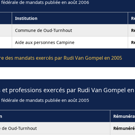
n fédérale de mandats publiée en août 2006
Institution
R
Commune de Oud-Turnhout
R
Aide aux personnes Campine
R
lière des mandats exercés par Rudi Van Gompel en 2005
s et professions exercés par Rudi Van Gompel en
n fédérale de mandats publiée en août 2005
on
Rémunéra
de Oud-Turnhout
Rémunéré