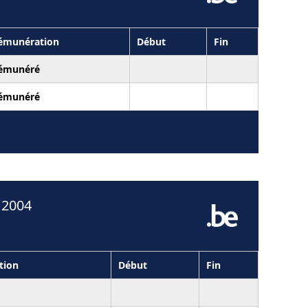
émunération
Début
Fin
émunéré
émunéré
 2004
tion
Début
Fin