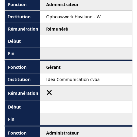
Administrateur
Opbouwwerk Haviland - W
Rémunéré
Gérant
Idea Communication cvba
Administrateur