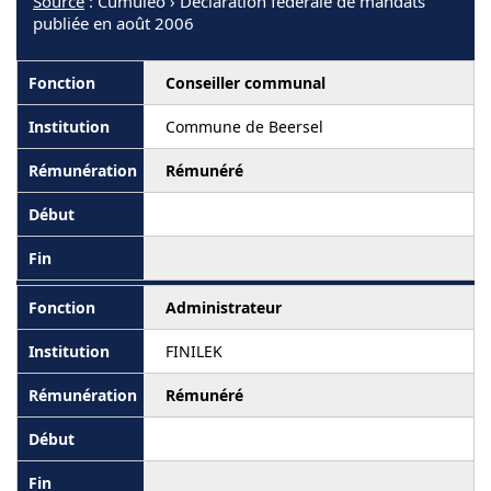
Source
: Cumuleo › Déclaration fédérale de mandats
publiée en août 2006
Conseiller communal
Commune de Beersel
Rémunéré
Administrateur
FINILEK
Rémunéré