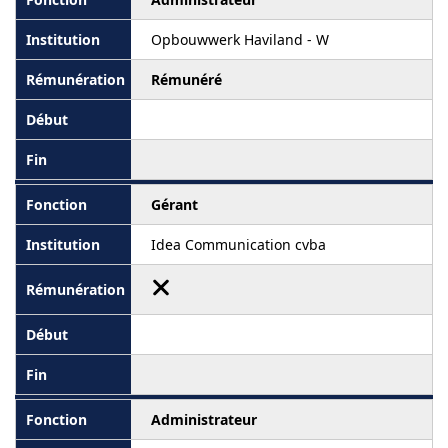
Opbouwwerk Haviland - W
Rémunéré
Gérant
Idea Communication cvba
Administrateur