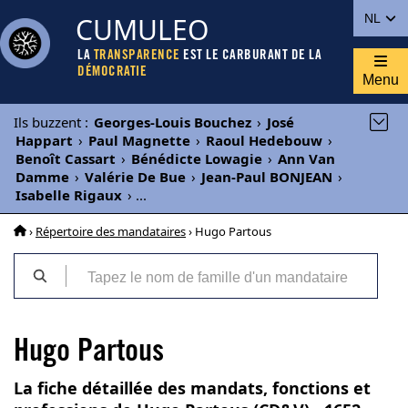
CUMULEO
NL
LA
TRANSPARENCE
EST LE CARBURANT DE LA
DÉMOCRATIE
Menu
Ils buzzent
:
Georges-Louis Bouchez
›
José
Happart
›
Paul Magnette
›
Raoul Hedebouw
›
Benoît Cassart
›
Bénédicte Lowagie
›
Ann Van
Damme
›
Valérie De Bue
›
Jean-Paul BONJEAN
›
Isabelle Rigaux
›
...
›
Répertoire des mandataires
› Hugo Partous
Hugo Partous
La fiche détaillée des mandats, fonctions et