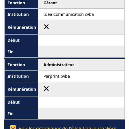
Gérant
Idea Communication cvba
Administrateur
Parprint bvba
Voir les graphiques de l'évolution journalière