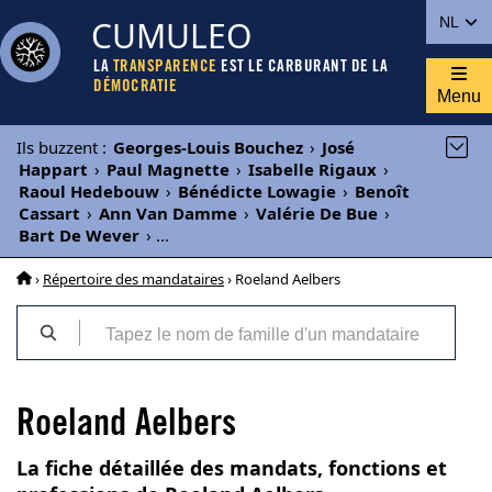
CUMULEO
NL
LA
TRANSPARENCE
EST LE CARBURANT DE LA
DÉMOCRATIE
Menu
Ils buzzent
:
Georges-Louis Bouchez
›
José
Happart
›
Paul Magnette
›
Isabelle Rigaux
›
Raoul Hedebouw
›
Bénédicte Lowagie
›
Benoît
Cassart
›
Ann Van Damme
›
Valérie De Bue
›
Bart De Wever
›
...
›
Répertoire des mandataires
› Roeland Aelbers
Roeland Aelbers
La fiche détaillée des mandats, fonctions et