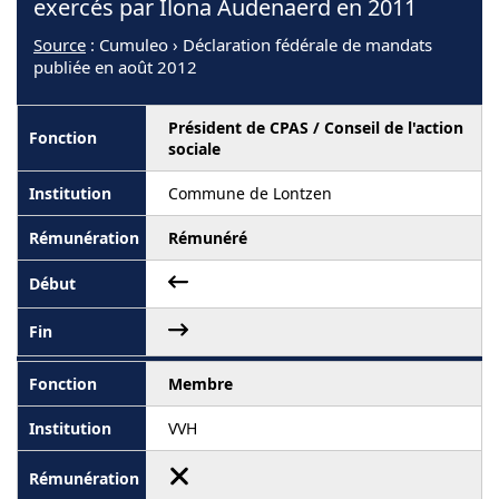
exercés par Ilona Audenaerd en 2011
Source
: Cumuleo › Déclaration fédérale de mandats
publiée en août 2012
Président de CPAS / Conseil de l'action
sociale
Commune de Lontzen
Rémunéré
Membre
VVH