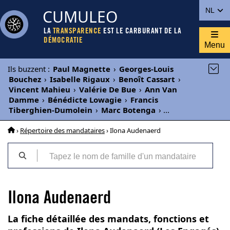
CUMULEO
NL
LA
TRANSPARENCE
EST LE CARBURANT DE LA
DÉMOCRATIE
Menu
Ils buzzent
:
Paul Magnette
›
Georges-Louis
Bouchez
›
Isabelle Rigaux
›
Benoît Cassart
›
Vincent Mahieu
›
Valérie De Bue
›
Ann Van
Damme
›
Bénédicte Lowagie
›
Francis
Tiberghien-Dumolein
›
Marc Botenga
›
...
›
Répertoire des mandataires
› Ilona Audenaerd
Ilona Audenaerd
La fiche détaillée des mandats, fonctions et