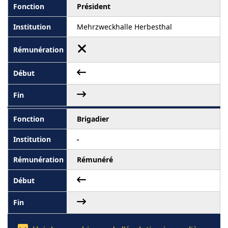
Président
Mehrzweckhalle Herbesthal
Brigadier
-
Rémunéré