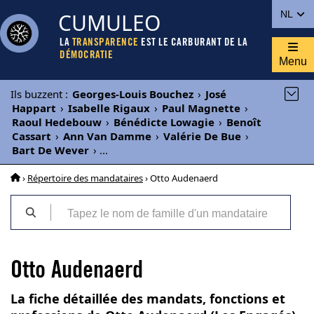
CUMULEO
NL
LA
TRANSPARENCE
EST LE CARBURANT DE LA
DÉMOCRATIE
Menu
Ils buzzent
:
Georges-Louis Bouchez
›
José
Happart
›
Isabelle Rigaux
›
Paul Magnette
›
Raoul Hedebouw
›
Bénédicte Lowagie
›
Benoît
Cassart
›
Ann Van Damme
›
Valérie De Bue
›
Bart De Wever
›
...
›
Répertoire des mandataires
› Otto Audenaerd
Otto Audenaerd
La fiche détaillée des mandats, fonctions et