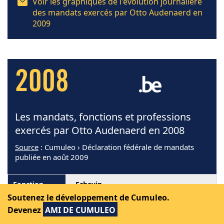
Voir les graphiques de l'évolution journalière
des mandats exercés par Otto Audenaerd en
2009
2008
Les mandats, fonctions et professions
exercés par Otto Audenaerd en 2008
Source
: Cumuleo › Déclaration fédérale de mandats
publiée en août 2009
Echevin
Soutenez le développement de Cumuleo.
Commune de Lontzen
Devenez
AMI DE CUMULEO