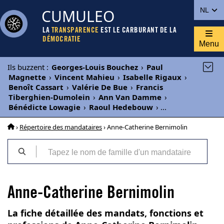
CUMULEO
NL
LA
TRANSPARENCE
EST LE CARBURANT DE LA
DÉMOCRATIE
Menu
Ils buzzent
:
Georges-Louis Bouchez
›
Paul
Magnette
›
Vincent Mahieu
›
Isabelle Rigaux
›
Benoît Cassart
›
Valérie De Bue
›
Francis
Tiberghien-Dumolein
›
Ann Van Damme
›
Bénédicte Lowagie
›
Raoul Hedebouw
›
...
›
Répertoire des mandataires
› Anne-Catherine Bernimolin
Anne-Catherine Bernimolin
La fiche détaillée des mandats, fonctions et