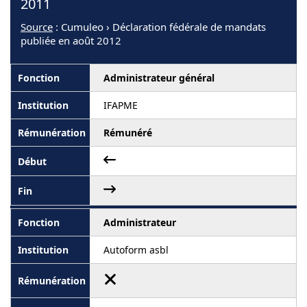
2011
Source
: Cumuleo › Déclaration fédérale de mandats
publiée en août 2012
Administrateur général
IFAPME
Rémunéré
Administrateur
Autoform asbl