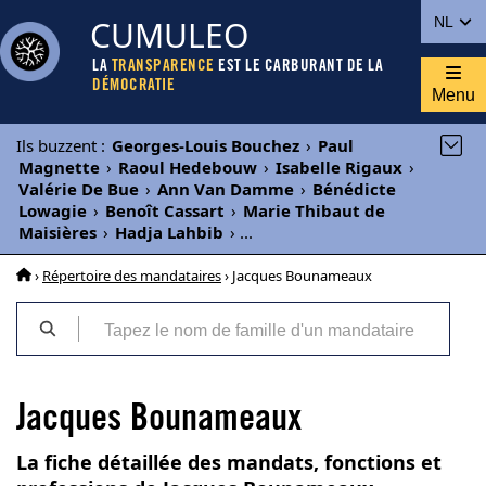
CUMULEO
NL
LA
TRANSPARENCE
EST LE CARBURANT DE LA
DÉMOCRATIE
Menu
Ils buzzent
:
Georges-Louis Bouchez
›
Paul
Magnette
›
Raoul Hedebouw
›
Isabelle Rigaux
›
Valérie De Bue
›
Ann Van Damme
›
Bénédicte
Lowagie
›
Benoît Cassart
›
Marie Thibaut de
Maisières
›
Hadja Lahbib
›
...
›
Répertoire des mandataires
› Jacques Bounameaux
Jacques Bounameaux
La fiche détaillée des mandats, fonctions et