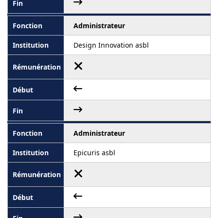
Administrateur
Design Innovation asbl
Administrateur
Epicuris asbl