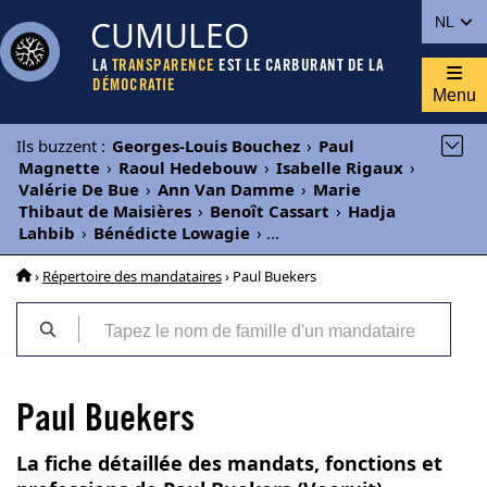
CUMULEO
NL
LA
TRANSPARENCE
EST LE CARBURANT DE LA
DÉMOCRATIE
Menu
Ils buzzent
:
Georges-Louis Bouchez
›
Paul
Magnette
›
Raoul Hedebouw
›
Isabelle Rigaux
›
Valérie De Bue
›
Ann Van Damme
›
Marie
Thibaut de Maisières
›
Benoît Cassart
›
Hadja
Lahbib
›
Bénédicte Lowagie
›
...
›
Répertoire des mandataires
› Paul Buekers
Paul Buekers
La fiche détaillée des mandats, fonctions et