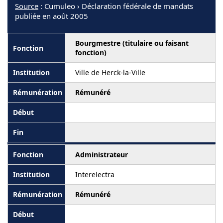
Source
: Cumuleo › Déclaration fédérale de mandats
publiée en août 2005
Bourgmestre (titulaire ou faisant
fonction)
Ville de Herck-la-Ville
Rémunéré
Administrateur
Interelectra
Rémunéré