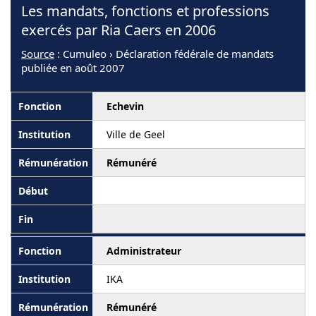
Les mandats, fonctions et professions
exercés par Ria Caers en 2006
Source
: Cumuleo › Déclaration fédérale de mandats
publiée en août 2007
Echevin
Ville de Geel
Rémunéré
Administrateur
IKA
Rémunéré