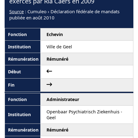
exercés par Ria Caers en 2009
Source
: Cumuleo › Déclaration fédérale de mandats
publiée en août 2010
Echevin
Ville de Geel
Rémunéré
Administrateur
Openbaar Psychiatrisch Ziekenhuis -
Geel
Rémunéré