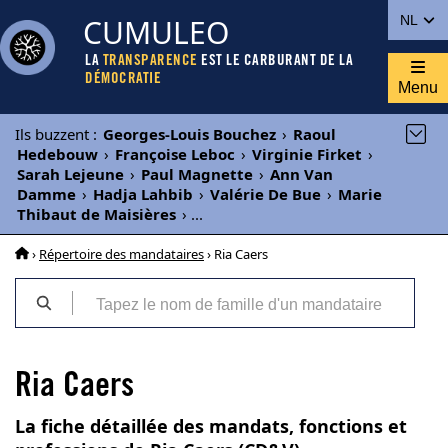
CUMULEO
NL
LA
TRANSPARENCE
EST LE CARBURANT DE LA
DÉMOCRATIE
Menu
Ils buzzent
:
Georges-Louis Bouchez
›
Raoul
Hedebouw
›
Françoise Leboc
›
Virginie Firket
›
Sarah Lejeune
›
Paul Magnette
›
Ann Van
Damme
›
Hadja Lahbib
›
Valérie De Bue
›
Marie
Thibaut de Maisières
›
...
›
Répertoire des mandataires
› Ria Caers
Ria Caers
La fiche détaillée des mandats, fonctions et