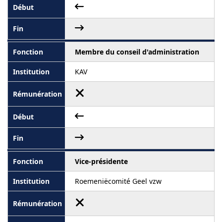
Membre du conseil d'administration
KAV
Vice-présidente
Roemeniëcomité Geel vzw