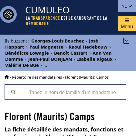
CUMULEO
NL
LA
TRANSPARENCE
EST LE CARBURANT DE LA
DÉMOCRATIE
Menu
Ils buzzent
:
Georges-Louis Bouchez
›
José
Happart
›
Paul Magnette
›
Raoul Hedebouw
›
Bénédicte Lowagie
›
Benoît Cassart
›
Ann Van
Damme
›
Jean-Paul BONJEAN
›
Isabelle Rigaux
›
Valérie De Bue
›
...
›
Répertoire des mandataires
› Florent (Maurits) Camps
Florent (Maurits) Camps
La fiche détaillée des mandats, fonctions et