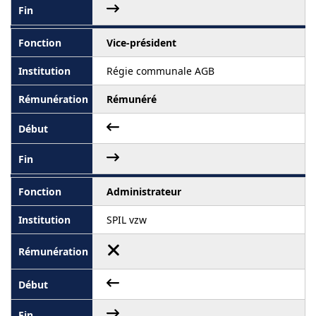
Vice-président
Régie communale AGB
Rémunéré
Administrateur
SPIL vzw