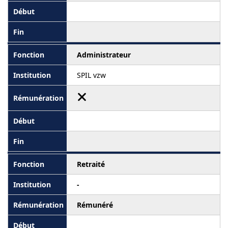
Administrateur
SPIL vzw
Retraité
-
Rémunéré