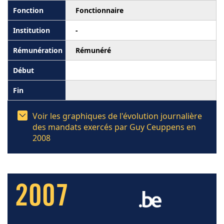
Fonctionnaire
-
Rémunéré
Voir les graphiques de l'évolution journalière
des mandats exercés par Guy Ceuppens en
2008
2007