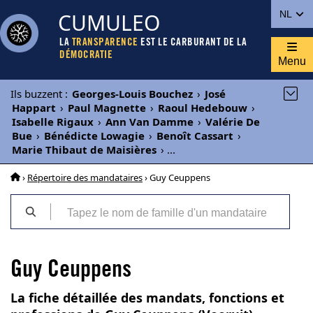
CUMULEO
NL
LA
TRANSPARENCE
EST LE CARBURANT DE LA
DÉMOCRATIE
Menu
Ils buzzent
:
Georges-Louis Bouchez
›
José
Happart
›
Paul Magnette
›
Raoul Hedebouw
›
Isabelle Rigaux
›
Ann Van Damme
›
Valérie De
Bue
›
Bénédicte Lowagie
›
Benoît Cassart
›
Marie Thibaut de Maisières
›
...
›
Répertoire des mandataires
› Guy Ceuppens
Guy Ceuppens
La fiche détaillée des mandats, fonctions et