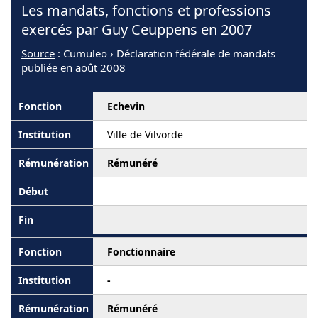
Les mandats, fonctions et professions
exercés par Guy Ceuppens en 2007
Source
: Cumuleo › Déclaration fédérale de mandats
publiée en août 2008
Echevin
Ville de Vilvorde
Rémunéré
Fonctionnaire
-
Rémunéré