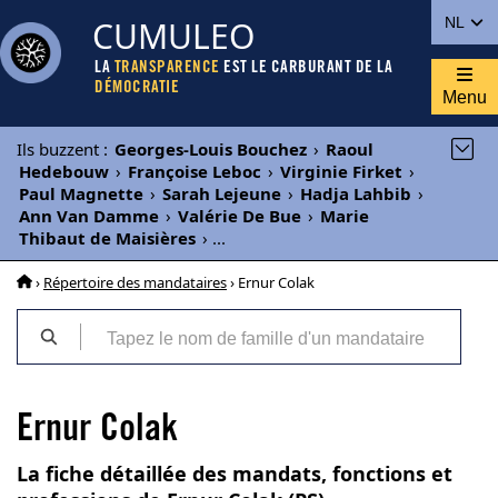
CUMULEO
NL
LA
TRANSPARENCE
EST LE CARBURANT DE LA
DÉMOCRATIE
Menu
Ils buzzent
:
Georges-Louis Bouchez
›
Raoul
Hedebouw
›
Françoise Leboc
›
Virginie Firket
›
Paul Magnette
›
Sarah Lejeune
›
Hadja Lahbib
›
Ann Van Damme
›
Valérie De Bue
›
Marie
Thibaut de Maisières
›
...
›
Répertoire des mandataires
› Ernur Colak
Ernur Colak
La fiche détaillée des mandats, fonctions et