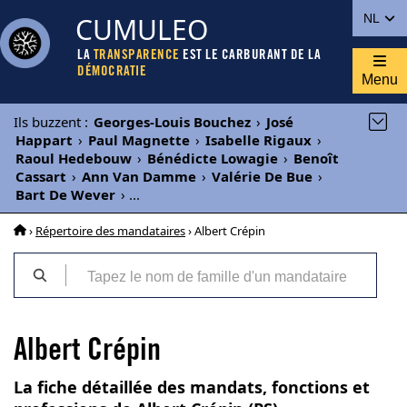
CUMULEO
NL
LA
TRANSPARENCE
EST LE CARBURANT DE LA
DÉMOCRATIE
Menu
Ils buzzent
:
Georges-Louis Bouchez
›
José
Happart
›
Paul Magnette
›
Isabelle Rigaux
›
Raoul Hedebouw
›
Bénédicte Lowagie
›
Benoît
Cassart
›
Ann Van Damme
›
Valérie De Bue
›
Bart De Wever
›
...
›
Répertoire des mandataires
› Albert Crépin
Albert Crépin
La fiche détaillée des mandats, fonctions et