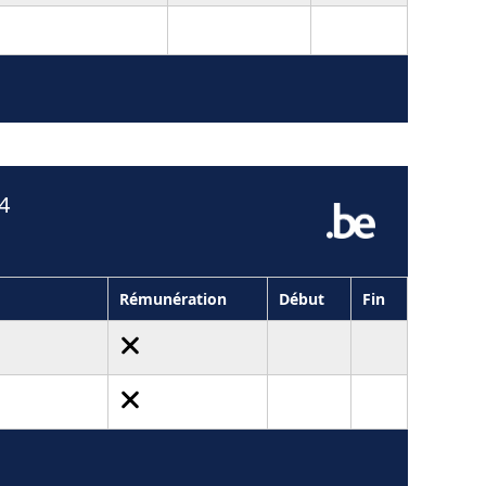
4
Rémunération
Début
Fin