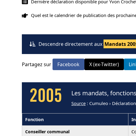
Dernière déclaration disponible pour Yvon Croche
Quel est le calendrier de publication des prochai
Descendre directement aux
Mandats 200
Partagez sur
Facebook
X (ex-Twitter)
Li
2005
Les mandats, fonctions
Source
: Cumuleo › Déclaratio
Fonction
In
Conseiller communal
C