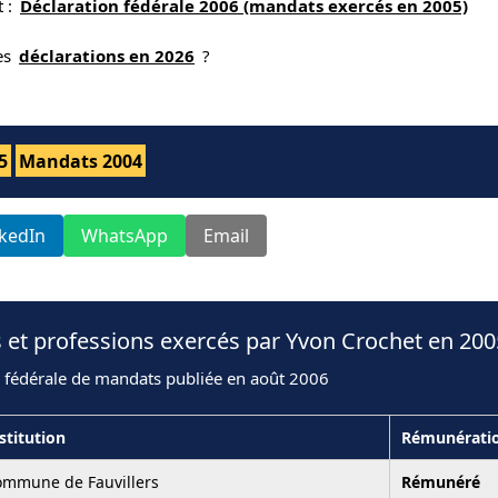
t :
Déclaration fédérale 2006 (mandats exercés en 2005)
nes
déclarations en 2026
?
5
Mandats 2004
nkedIn
WhatsApp
Email
 et professions exercés par Yvon Crochet en 200
n fédérale de mandats publiée en août 2006
stitution
Rémunérati
ommune de Fauvillers
Rémunéré