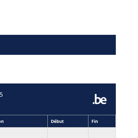
5
on
Début
Fin