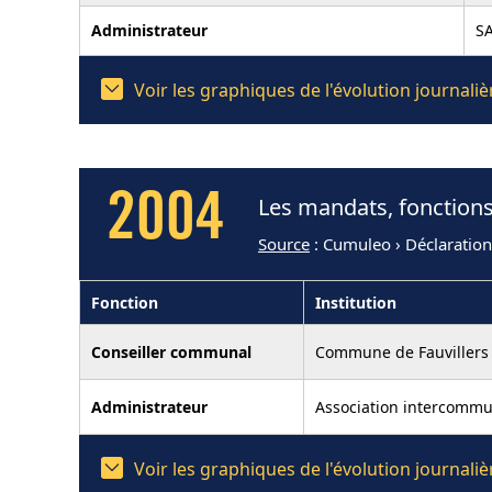
Administrateur
S
Voir les graphiques de l'évolution journal
2004
Les mandats, fonctions
Source
: Cumuleo › Déclaratio
Fonction
Institution
Conseiller communal
Commune de Fauvillers
Administrateur
Association intercommu
Voir les graphiques de l'évolution journal