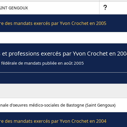
AINT GENGOUX
ière des mandats exercés par Yvon Crochet en 2005
 et professions exercés par Yvon Crochet en 200
n fédérale de mandats publiée en août 2005
nale d'oeuvres médico-sociales de Bastogne (Saint Gengoux)
ière des mandats exercés par Yvon Crochet en 2004