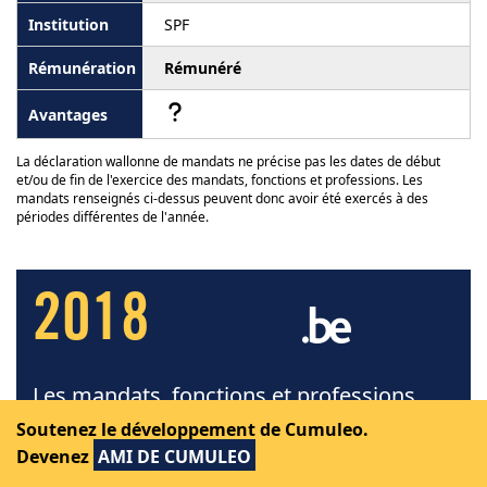
SPF
Rémunéré
La déclaration wallonne de mandats ne précise pas les dates de début
et/ou de fin de l'exercice des mandats, fonctions et professions. Les
mandats renseignés ci-dessus peuvent donc avoir été exercés à des
périodes différentes de l'année.
2018
Les mandats, fonctions et professions
exercés par Daniel Cuypers en 2018
Soutenez le développement de Cumuleo.
Devenez
AMI DE CUMULEO
Source
: Cumuleo › Déclaration fédérale de mandats
publiée en février 2020