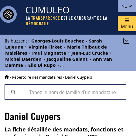
CUMULEO
NL
LA
TRANSPARENCE
EST LE CARBURANT DE LA
DÉMOCRATIE
Menu
Ils buzzent
:
Georges-Louis Bouchez
›
Sarah
Lejeune
›
Virginie Firket
›
Marie Thibaut de
Maisières
›
Paul Magnette
›
Jean-Luc Crucke
›
Michel Daerden
›
Jacqueline Galant
›
Ann Van
Damme
›
Elio Di Rupo
›
...
›
Répertoire des mandataires
› Daniel Cuypers
Daniel Cuypers
La fiche détaillée des mandats, fonctions et