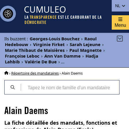
CUMULEO
NL
LA
TRANSPARENCE
EST LE CARBURANT DE LA
DÉMOCRATIE
Menu
Ils buzzent
:
Georges-Louis Bouchez
›
Raoul
Hedebouw
›
Virginie Firket
›
Sarah Lejeune
›
Marie Thibaut de Maisières
›
Paul Magnette
›
Françoise Leboc
›
Ann Van Damme
›
Hadja
Lahbib
›
Valérie De Bue
›
...
›
Répertoire des mandataires
› Alain Daems
Alain Daems
La fiche détaillée des mandats, fonctions et