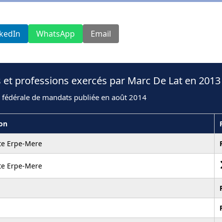
nkedIn
WhatsApp
Email
 et professions exercés par Marc De Lat en 2013
n fédérale de mandats publiée en août 2014
ion
e Erpe-Mere
e Erpe-Mere