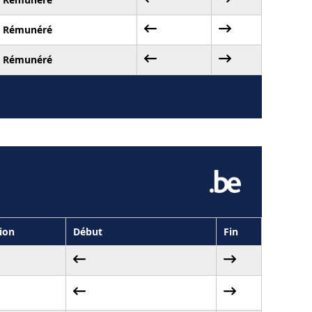
Rémunéré
Rémunéré
ion
Début
Fin