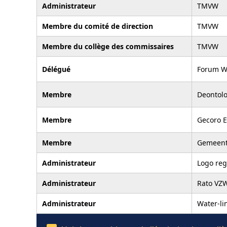
Administrateur
TMVW
Membre du comité de direction
TMVW
Membre du collège des commissaires
TMVW
Délégué
Forum W
Membre
Deontol
Membre
Gecoro 
Membre
Gemeente
Administrateur
Logo reg
Administrateur
Rato VZ
Administrateur
Water-li