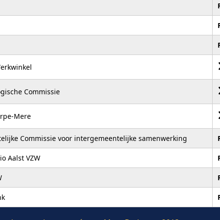
erkwinkel
ogische Commissie
Erpe-Mere
lijke Commissie voor intergemeentelijke samenwerking
io Aalst VZW
W
nk