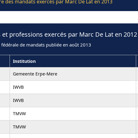
ière des mandats exercés par Marc De Lat en 2013
 et professions exercés par Marc De Lat en 2012
n fédérale de mandats publiée en août 2013
Institution
Gemeente Erpe-Mere
IWVB
IWVB
TMVW
TMVW