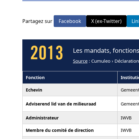
Partagez sur
Facebook
X (ex-Twitter)
Li
2013
Les mandats, fonctions
Source
: Cumuleo › Déclaratio
Fonction
Institut
Echevin
Gemeent
Adviserend lid van de milieuraad
Gemeent
Administrateur
IWVB
Membre du comité de direction
IWVB