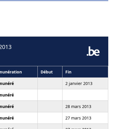
 2013
munération
Début
Fin
munéré
2 janvier 2013
munéré
munéré
28 mars 2013
munéré
27 mars 2013