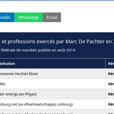
nkedIn
WhatsApp
Email
 et professions exercés par Marc De Pachter en
n fédérale de mandats publiée en août 2014
stitution
Ré
meente Hechtel-Eksel
Ré
PAL
Ré
ter-energa (ex-Pligas)
Ré
mburg.net (ex-Afvalmaatschappij Limburg)
Ré