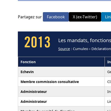
Partagez sur
Facebook
X (ex-Twitter)
Li
2013
Les mandats, fonctions
Source
: Cumuleo › Déclaratio
Fonction
In
Echevin
Ge
Membre commission consultative
CI
Administrateur
In
Administrateur
Li