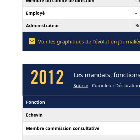
Membre du comité de direction
Li
Employé
-
Administrateur
B
Voir les graphiques de l'évolution journal
2012
Les mandats, fonctions
Source
: Cumuleo › Déclaratio
Fonction
Echevin
Membre commission consultative