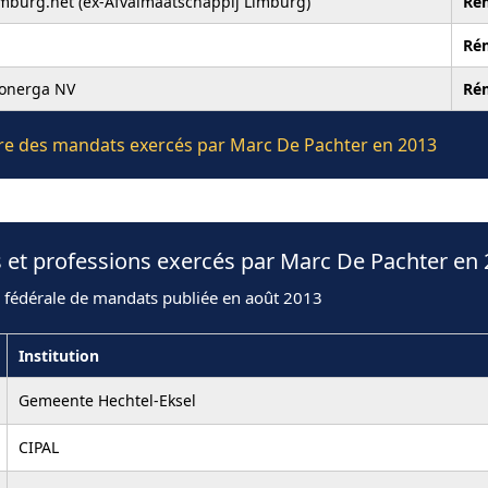
mburg.net (ex-Afvalmaatschappij Limburg)
Ré
Ré
ionerga NV
Ré
ière des mandats exercés par Marc De Pachter en 2013
 et professions exercés par Marc De Pachter en
n fédérale de mandats publiée en août 2013
Institution
Gemeente Hechtel-Eksel
CIPAL