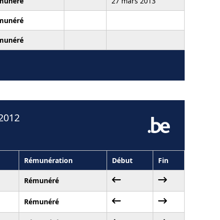
munéré
27 mars 2013
munéré
munéré
 2012
Rémunération
Début
Fin
Rémunéré
Rémunéré