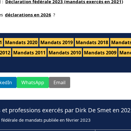
t :
Déclaration fédérale 2023 (mandats exercés en 2021)
nes
déclarations en 2026
?
1
Mandats 2020
Mandats 2019
Mandats 2018
Mandats
2012
Mandats 2011
Mandats 2010
Mandats 2009
Mand
nkedIn
WhatsApp
Email
 et professions exercés par Dirk De Smet en 202
 fédérale de mandats publiée en février 2023