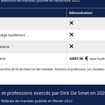
n wallonne de mandats publiée en décembre 2022
Rémunération
iège Guillemins
rleroi
eroi
32067,96
(pour la pé
ut et/ou de fin de l'exercice des mandats, fonctions et professions. Les mandats
 et professions exercés par Dirk De Smet en 202
 fédérale de mandats publiée en février 2022