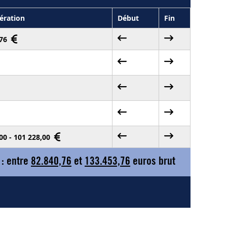
ration
Début
Fin
,76
00 - 101 228,00
 : entre
82.840,76
et
133.453,76
euros brut