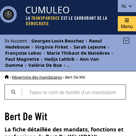
CUMULEO
NL
LA
TRANSPARENCE
EST LE CARBURANT DE LA
DÉMOCRATIE
Menu
Ils buzzent
:
Georges-Louis Bouchez
›
Raoul
Hedebouw
›
Virginie Firket
›
Sarah Lejeune
›
Françoise Leboc
›
Marie Thibaut de Maisières
›
Paul Magnette
›
Hadja Lahbib
›
Ann Van
Damme
›
Valérie De Bue
›
...
›
Répertoire des mandataires
› Bert De Wit
Bert De Wit
La fiche détaillée des mandats, fonctions et