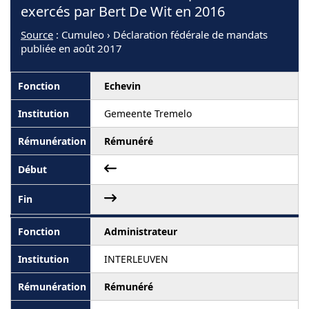
exercés par Bert De Wit en 2016
Source
: Cumuleo › Déclaration fédérale de mandats
publiée en août 2017
Echevin
Gemeente Tremelo
Rémunéré
Administrateur
INTERLEUVEN
Rémunéré