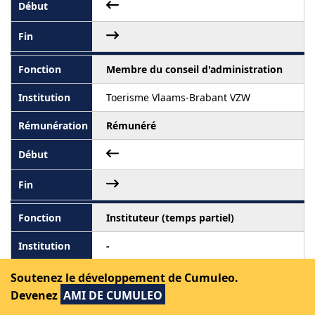
Membre du conseil d'administration
Toerisme Vlaams-Brabant VZW
Rémunéré
Instituteur (temps partiel)
-
Rémunéré
Soutenez le développement de Cumuleo.
Devenez
AMI DE CUMULEO