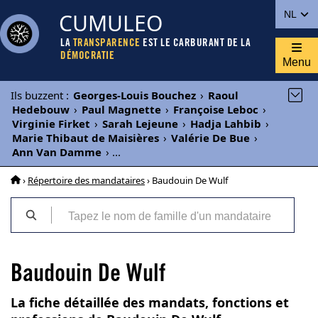
CUMULEO
NL
LA
TRANSPARENCE
EST LE CARBURANT DE LA
DÉMOCRATIE
Menu
Ils buzzent
:
Georges-Louis Bouchez
›
Raoul
Hedebouw
›
Paul Magnette
›
Françoise Leboc
›
Virginie Firket
›
Sarah Lejeune
›
Hadja Lahbib
›
Marie Thibaut de Maisières
›
Valérie De Bue
›
Ann Van Damme
›
...
›
Répertoire des mandataires
› Baudouin De Wulf
Baudouin De Wulf
La fiche détaillée des mandats, fonctions et