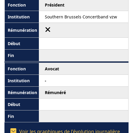
Président
Southern Brussels Concertband vzw
Avocat
-
Rémunéré
Voir les graphiques de l'évolution journalière