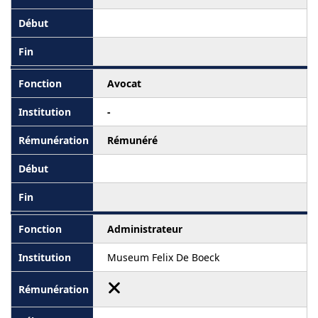
Avocat
-
Rémunéré
Administrateur
Museum Felix De Boeck