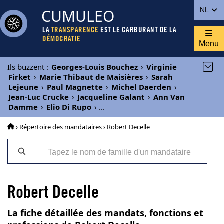
CUMULEO
NL
LA
TRANSPARENCE
EST LE CARBURANT DE LA
DÉMOCRATIE
Menu
Ils buzzent
:
Georges-Louis Bouchez
›
Virginie
Firket
›
Marie Thibaut de Maisières
›
Sarah
Lejeune
›
Paul Magnette
›
Michel Daerden
›
Jean-Luc Crucke
›
Jacqueline Galant
›
Ann Van
Damme
›
Elio Di Rupo
›
...
›
Répertoire des mandataires
› Robert Decelle
Robert Decelle
La fiche détaillée des mandats, fonctions et