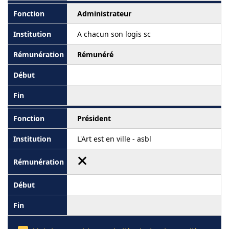
Administrateur
A chacun son logis sc
Rémunéré
Président
L'Art est en ville - asbl