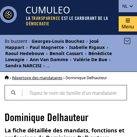
CUMULEO
NL
LA
TRANSPARENCE
EST LE CARBURANT DE LA
DÉMOCRATIE
Menu
Ils buzzent
:
Georges-Louis Bouchez
›
José
Happart
›
Paul Magnette
›
Isabelle Rigaux
›
Raoul Hedebouw
›
Benoît Cassart
›
Bénédicte
Lowagie
›
Ann Van Damme
›
Valérie De Bue
›
Sandra NARCISI
›
...
›
Répertoire des mandataires
› Dominique Delhauteur
Dominique Delhauteur
La fiche détaillée des mandats, fonctions et