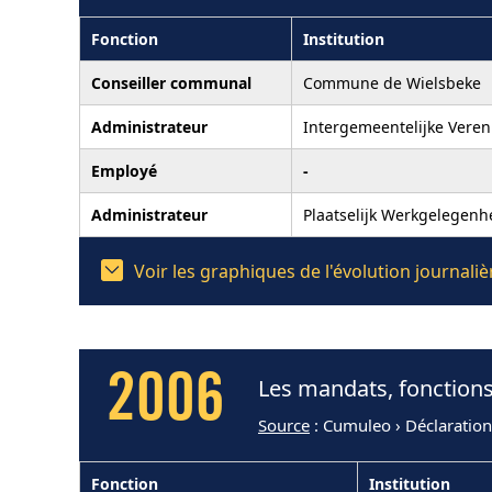
Fonction
Institution
Conseiller communal
Commune de Wielsbeke
Administrateur
Intergemeentelijke Vere
Employé
-
Administrateur
Plaatselijk Werkgelegen
Voir les graphiques de l'évolution journal
2006
Les mandats, fonctions
Source
: Cumuleo › Déclaratio
Fonction
Institution