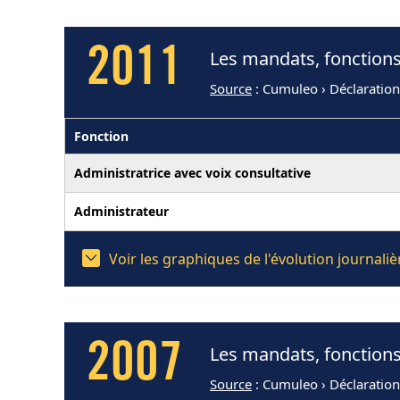
2011
Les mandats, fonctions
Source
: Cumuleo › Déclaratio
Fonction
Administratrice avec voix consultative
Administrateur
Voir les graphiques de l'évolution journal
2007
Les mandats, fonctions
Source
: Cumuleo › Déclaratio