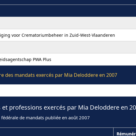
niging voor Crematoriumbeheer in Zuid-West-Vlaanderen
heidsagentschap PWA Plus
ière des mandats exercés par Mia Deloddere en 2007
 et professions exercés par Mia Deloddere en 2
n fédérale de mandats publiée en août 2007
Rémunér