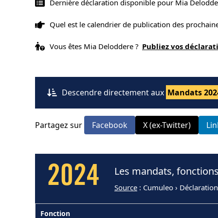
Dernière déclaration disponible pour Mia Delodde
Quel est le calendrier de publication des prochai
Vous êtes Mia Deloddere ?
Publiez vos déclara
Descendre directement aux
Mandats 202
Partagez sur
Facebook
X (ex-Twitter)
Li
2024
Les mandats, fonctions
Source
: Cumuleo › Déclaration
Fonction