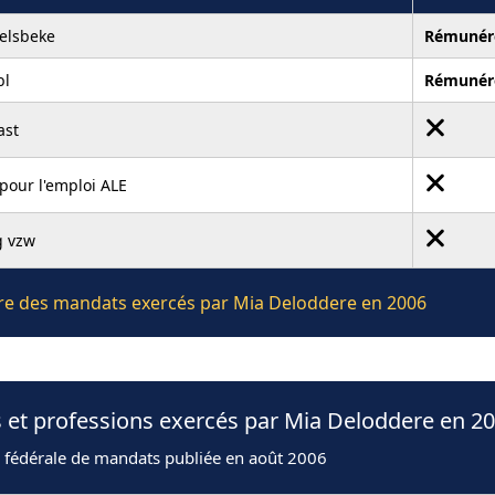
elsbeke
Rémunér
bl
Rémunér
ast
pour l'emploi ALE
 vzw
ière des mandats exercés par Mia Deloddere en 2006
 et professions exercés par Mia Deloddere en 2
n fédérale de mandats publiée en août 2006