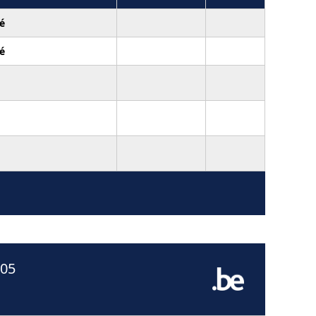
é
é
005