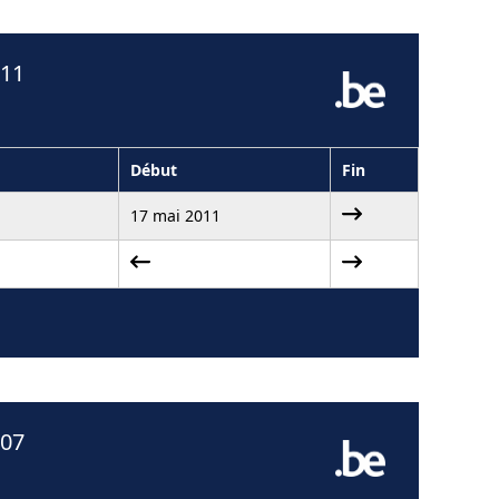
011
Début
Fin
17 mai 2011
007