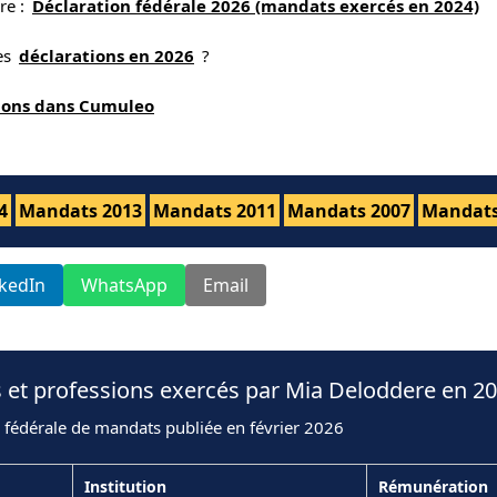
re :
Déclaration fédérale 2026 (mandats exercés en 2024)
nes
déclarations en 2026
?
tions dans Cumuleo
4
Mandats 2013
Mandats 2011
Mandats 2007
Mandats
nkedIn
WhatsApp
Email
 et professions exercés par Mia Deloddere en 2
 fédérale de mandats publiée en février 2026
Institution
Rémunération