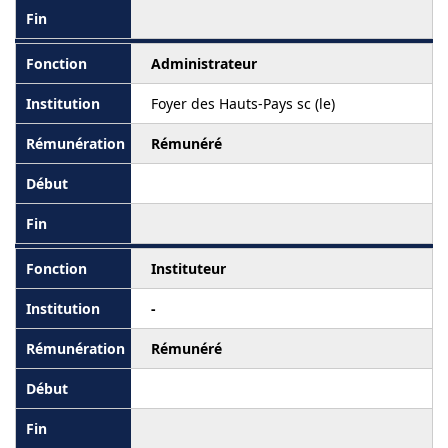
Administrateur
Foyer des Hauts-Pays sc (le)
Rémunéré
Instituteur
-
Rémunéré