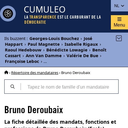
CUMULEO
NL
LA
TRANSPARENCE
EST LE CARBURANT DE LA
DÉMOCRATIE
Menu
Ils buzzent
:
Georges-Louis Bouchez
›
José
Happart
›
Paul Magnette
›
Isabelle Rigaux
›
Raoul Hedebouw
›
Bénédicte Lowagie
›
Benoît
Cassart
›
Ann Van Damme
›
Valérie De Bue
›
Françoise Leboc
›
...
›
Répertoire des mandataires
› Bruno Deroubaix
Bruno Deroubaix
La fiche détaillée des mandats, fonctions et