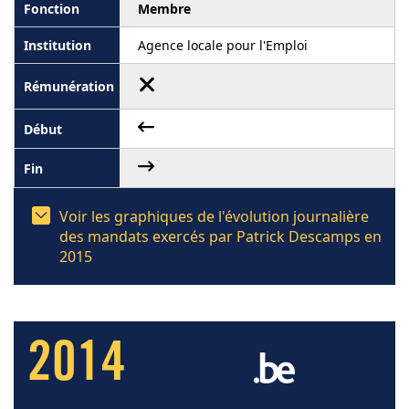
Membre
Agence locale pour l'Emploi
Voir les graphiques de l'évolution journalière
des mandats exercés par Patrick Descamps en
2015
2014