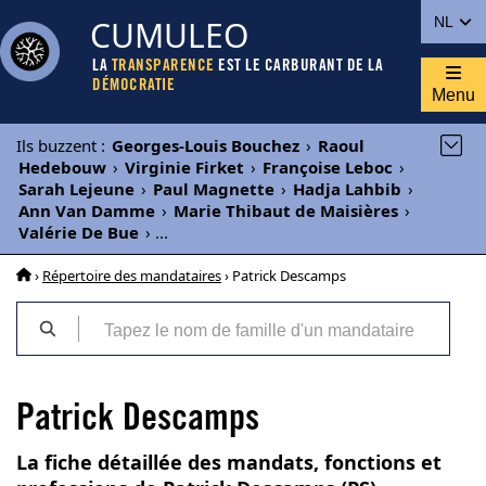
CUMULEO
NL
LA
TRANSPARENCE
EST LE CARBURANT DE LA
DÉMOCRATIE
Menu
Ils buzzent
:
Georges-Louis Bouchez
›
Raoul
Hedebouw
›
Virginie Firket
›
Françoise Leboc
›
Sarah Lejeune
›
Paul Magnette
›
Hadja Lahbib
›
Ann Van Damme
›
Marie Thibaut de Maisières
›
Valérie De Bue
›
...
›
Répertoire des mandataires
› Patrick Descamps
Patrick Descamps
La fiche détaillée des mandats, fonctions et