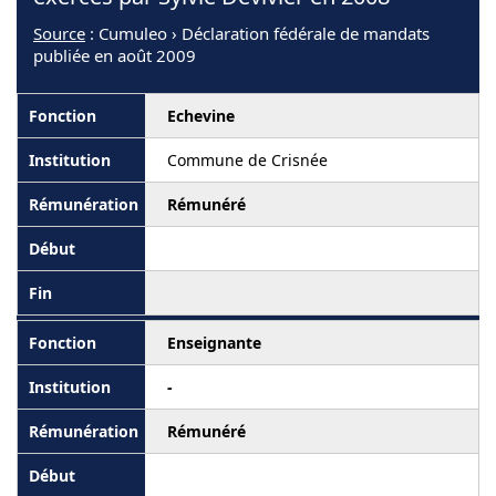
Source
: Cumuleo › Déclaration fédérale de mandats
publiée en août 2009
Echevine
Commune de Crisnée
Rémunéré
Enseignante
-
Rémunéré