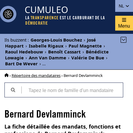
CUMULEO
NL
LA
TRANSPARENCE
EST LE CARBURANT DE LA
DÉMOCRATIE
Menu
Ils buzzent
:
Georges-Louis Bouchez
›
José
Happart
›
Isabelle Rigaux
›
Paul Magnette
›
Raoul Hedebouw
›
Benoît Cassart
›
Bénédicte
Lowagie
›
Ann Van Damme
›
Valérie De Bue
›
Bart De Wever
›
...
›
Répertoire des mandataires
› Bernard Devlamminck
Bernard Devlamminck
La fiche détaillée des mandats, fonctions et