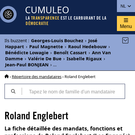
CUMULEO
NL
LA
TRANSPARENCE
EST LE CARBURANT DE LA
DÉMOCRATIE
Menu
Ils buzzent
:
Georges-Louis Bouchez
›
José
Happart
›
Paul Magnette
›
Raoul Hedebouw
›
Bénédicte Lowagie
›
Benoît Cassart
›
Ann Van
Damme
›
Valérie De Bue
›
Isabelle Rigaux
›
Jean-Paul BONJEAN
›
...
›
Répertoire des mandataires
› Roland Englebert
Roland Englebert
La fiche détaillée des mandats, fonctions et