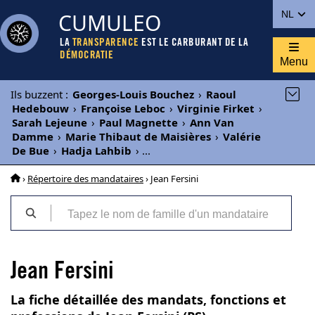
CUMULEO
NL
LA
TRANSPARENCE
EST LE CARBURANT DE LA
DÉMOCRATIE
Menu
Ils buzzent
:
Georges-Louis Bouchez
›
Raoul
Hedebouw
›
Françoise Leboc
›
Virginie Firket
›
Sarah Lejeune
›
Paul Magnette
›
Ann Van
Damme
›
Marie Thibaut de Maisières
›
Valérie
De Bue
›
Hadja Lahbib
›
...
›
Répertoire des mandataires
› Jean Fersini
Jean Fersini
La fiche détaillée des mandats, fonctions et